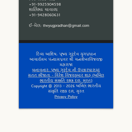
+91-9925904598
શાલિભદ્ર ચાવાળા
+91-9428060631
ઈ-મેલ:
theyugpradhan@gmail.com
દિવ્ય આશિષ: પૂજ્ય ગુરુદેવ યુગપ્રધાન
આચાર્યસમ પંન્યાસપ્રવર શ્રી ચન્દ્રશેખરવિજયજી
મહારાજા
બનાવનાર: પૂજ્ય ગુરુદેવ ની ઉપકારધારામાં
સતત ભીંજાતા - વિરેશ વિજયકુમાર શાહ (અખિલ
ભારતીય સંસ્કૃતિ રક્ષક દળ, સુરત)
Copyright @ 2013 - 2026 અખિલ ભારતીય
સંસ્કૃતિ રક્ષક દળ, સુરત
Privacy Policy