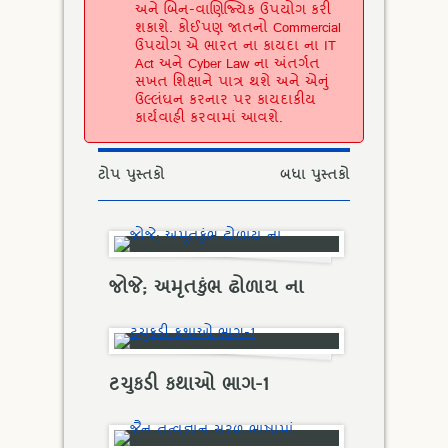
અને બિન-વાણિજ્યિક ઉપયોગ કરી
શકાશે. કોઈપણ જાતનો Commercial
ઉપયોગ એ ભારત ના કાયદા ના IT
Act અને Cyber Law ના અંતર્ગત
સખત શિક્ષાને પાત્ર થશે અને એનું
ઉલ્લંઘન કરનાર પર કાયદાકીય
કાર્યવાહી કરવામાં આવશે.
ટોપ પુસ્તકો
બધા પુસ્તકો
જોજે; અમૃતકુંભ ઢોળાય ના
ટચુકડી કથાઓ ભાગ-1