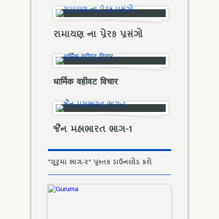
રામાયણ ના પ્રેરક પ્રસંગો
धार्मिक वहीवट विचार
જૈન મહાભારત ભાગ-1
"ગુરુમા ભાગ-૨" પુસ્તક ડાઉનલોડ કરો