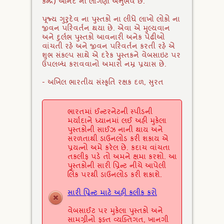
કેન્દ્ર) આનંદ ની લાગણી અનુભવે છે.
પૂજ્ય ગુરુદેવ ના પુસ્તકો ના લીધે લાખો લોકો ના
જીવન પરિવર્તન થયા છે. એવા એ મુલ્યવાન
અને દુર્લભ પુસ્તકો આવનારી અનેક પેઢીઓ
વાંચતી રહે અને જીવન પરિવર્તન કરતી રહે એ
શુભ સંકલ્પ સાથે એ દરેક પુસ્તકને વેબસાઇટ પર
ઉપલબ્ધ કરાવવાનો અમારો નમ્ર પ્રયાસ છે.
- અખિલ ભારતીય સંસ્કૃતિ રક્ષક દળ, સુરત
ભારતમાં ઈન્ટરનેટની સ્પીડની
મર્યાદાને ધ્યાનમાં લઈ અહી મુકેલા
પુસ્તકોની સાઈઝ નાની થાય અને
સરળતાથી ડાઉનલોડ કરી શકાય એ
પ્રયત્નો અમે કરેલ છે. કદાચ વાંચતા
તકલીફ પડે તો અમને ક્ષમા કરશો. આ
પુસ્તકોની સારી પ્રિન્ટ નીચે આપેલી
લિંક પરથી ડાઉનલોડ કરી શકાશે.
સારી પ્રિન્ટ માટે અહી કલીક કરો
વેબસાઈટ પર મુકેલા પુસ્તકો અને
સામગ્રીનો ફક્ત વ્યક્તિગત, ખાનગી