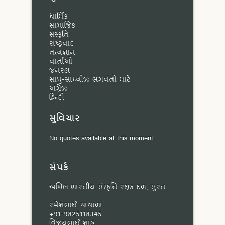
ધાર્મિક
સામાજિક
સંસ્કૃતિ
રાષ્ટ્રવાદ
તત્વજ્ઞાન
વાર્તાઓ
જનરલ
સાધુ-સાધ્વીજી ભગવંતો માટે
અંગ્રેજી
હિન્દી
સુવિચાર
No quotes available at this moment.
સંપર્ક
અખિલ ભારતીય સંસ્કૃતિ રક્ષક દળ, સુરત
રમેશભાઈ ચાવાળા
+91-9825118345
વિજયભાઈ શાહ