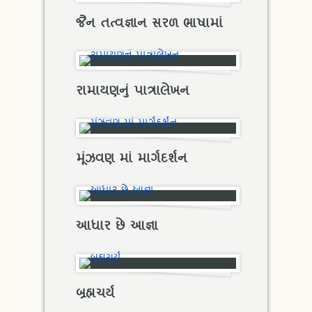
જૈન તત્વજ્ઞાન સરળ ભાષામાં
રામાયણનું પાત્રાલેખન
મૂંઝવણ માં માર્ગદર્શન
આધાર છે આજ્ઞા
બ્રહ્મચર્ય