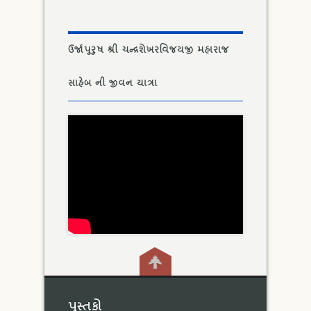
ઉર્જાપુરુષ શ્રી ચન્દ્રશેખરવિજયજી મહારાજ
સાહેબ ની જીવન યાત્રા
પુસ્તકો