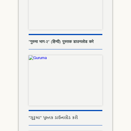
"गुरुमा भाग-२" (हिन्दी) पुस्तक डाउनलोड करे
"ગુરુમા" પુસ્તક ડાઉનલોડ કરો