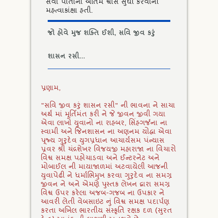
સેવા પોતાના અંતિમ શ્વાસ સુધી કરવાની
મહત્વાકાંક્ષા હતી.
જો હોવે મુજ શક્તિ ઈશી, સવિ જીવ કરું
શાસન રસી...
પ્રણામ,
"સવિ જીવ કરું શાસન રસી" ની ભાવના ને સાચા
અર્થ માં મૂર્તિમંત કરી ને જે જીવન જીવી ગયા
એવા લાખો યુવાનો ના રાહબર, સિંહગર્જના ના
સ્વામી અને જિનશાસન ના અણનમ યોદ્ધા એવા
પૂજ્ય ગુરુદેવ યુગપ્રધાન આચાર્યસમ પંન્યાસ
પ્રવર શ્રી ચંદ્રશેખર વિજયજી મહારાજા ના વિચારો
વિશ્વ સમક્ષ પહોચાડવા અને ઈન્ટરનેટ અને
મોબાઈલ ની માયાજાળમાં અટવાયેલી આજની
યુવાપેઢી ને ધર્માભિમુખ કરવા ગુરુદેવ ના સમગ્ર
જીવન ને અને એમણે પુસ્તક લેખન દ્વારા સમગ્ર
વિશ્વ ઉપર કરેલા અજબ-ગજબ ના ઉપકાર ને
આવરી લેતી વેબસાઇટ નું વિશ્વ સમક્ષ પદાર્પણ
કરતા અખિલ ભારતીય સંસ્કૃતિ રક્ષક દળ (સુરત