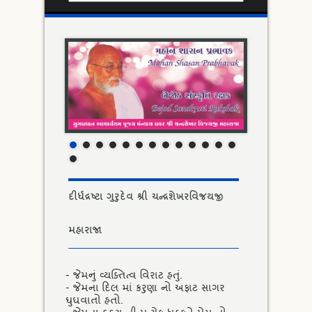
દીર્ધદ્રષ્ટા ગુરુદેવ શ્રી ચન્દ્રશેખરવિજયજી
મહારાજા
- જેમનું વ્યક્તિત્વ વિરાટ હતું.
- જેમના દિલ માં કરુણા નો અફાટ સાગર
ઘુઘવાતો હતો.