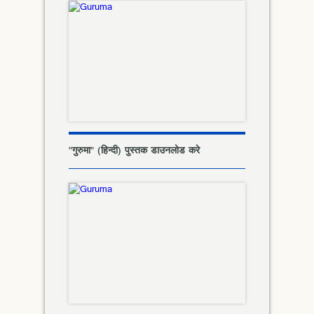
"गुरुमा" (हिन्दी) पुस्तक डाउनलोड करे