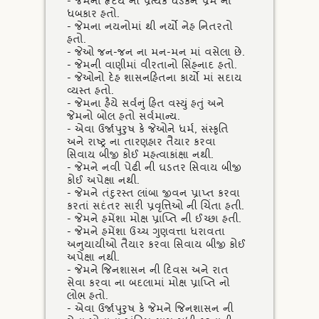
- જેમના હૃદય ની પ્રત્યેક ધડકને પ્રેમ નો
ધબકાર હતો.
- જેમના નયનોમાં થી નર્યો નેહ નિતરતો
હતો.
- જેઓ જન-જન ના મન-મન માં વસેલા છે.
- જેમની વાણીમાં વીરતાનો સિંહનાદ હતો.
- જેઓનો દેહ શાસનહિતના કાર્યો માં સદાય
વ્યસ્ત હતો.
- જેમના હૈયે સર્વનું હિત વસ્યું હતું અને
જેમનો બોલ હતો સર્વમાન્ય.
- એવા ઉર્જાપુરુષ કે જેઓને ધર્મ, સંસ્કૃતિ
અને રાષ્ટ્ર ના તારણહાર તૈયાર કરવા
સિવાય બીજી કોઈ મહત્વાકાંક્ષા નથી.
- જેમને નવી પેઢી ની ઘડતર સિવાય બીજી
કોઈ અપેક્ષા નથી.
- જેમને તંદુરસ્ત લાંબા જીવન પ્રાપ્ત કરવા
કરતાં સદંતર સારી પ્રવૃત્તિઓ ની ચિંતા હતી.
- જેમને હમેંશા મોક્ષ પ્રાપ્તિ ની ઈચ્છા હતી.
- જેમને હમેંશા ઉચ્ચ ગુણવત્તા ધરાવતા
અનુયાયીઓ તૈયાર કરવા સિવાય બીજી કોઈ
અપેક્ષા નથી.
- જેમને જિનશાસન ની દિવસ અને રાત
સેવા કરવા ના બદલામાં મોક્ષ પ્રાપ્તિ નો
લોભ હતો.
- એવા ઉર્જાપુરુષ કે જેમને જિનશાસન ની