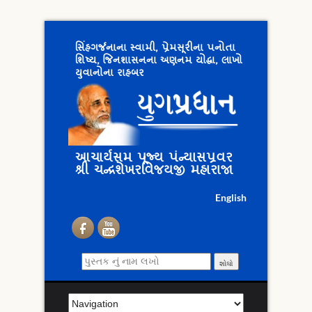
સિંહગર્જનાના સ્વામી, પ્રેમસૂરીના પનોતા
શિષ્ય, જિનશાસનના અણનમ યોદ્ધા, લાખો
યુવાનોના રાહબર
આચાર્યસમ પૂજ્ય પંન્યાસપ્રવર
શ્રી ચન્દ્રશેખરવિજયજી મહારાજા
English